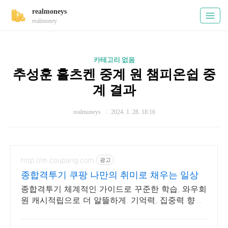
realmoneys
realmoney
카테고리 없음
추성훈 홀츠켄 중계 원 챔피온쉽 중
계 결과
realmoneys
2024. 1. 28. 18:16
http://m.coupang.com
광고
종합격투기 쿠팡 나만의 취미로 채우는 일상
종합격투기 체계적인 가이드로 꾸준한 학습, 와우회
원 캐시적립으로 더 알뜰하게. 기억력, 집중력 향상!
도서 쿠팡 로켓배송으로 빠르게 시작해보세요.