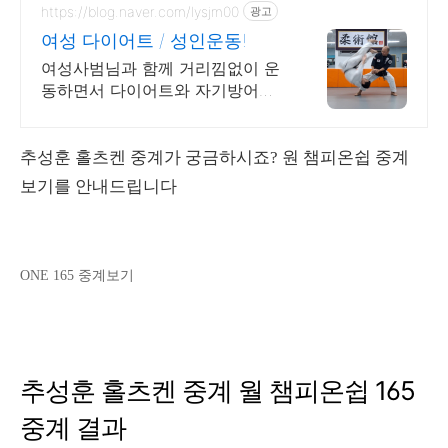
https://blog.naver.com/lysjm00
광고
여성 다이어트 / 성인운동!
여성사범님과 함께 거리낌없이 운
동하면서 다이어트와 자기방어까
지 한다면?
추성훈 홀츠켄 중계가 궁금하시죠? 원 챔피온쉽 중계
보기를 안내드립니다
ONE 165 중계보기
추성훈 홀츠켄 중계 월 챔피온쉽 165
중계 결과